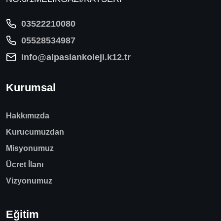
03522210080
05528534987
info@alpaslankoleji.k12.tr
Kurumsal
Hakkımızda
Kurucumuzdan
Misyonumuz
Ücret İlanı
Vizyonumuz
Eğitim